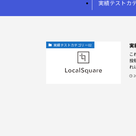
実績テストカテ
実
実績テストカテゴリー02
こ
投
れ
2