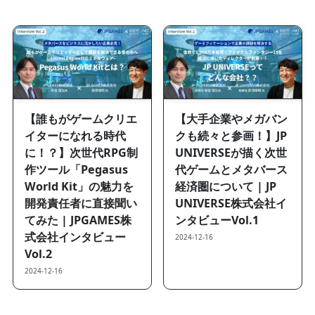
【誰もがゲームクリエ
【大手企業やメガバン
イターになれる時代
クも続々と参画！】JP
に！？】次世代RPG制
UNIVERSEが描く次世
作ツール「Pegasus
代ゲームとメタバース
World Kit」の魅力を
経済圏について | JP
開発責任者に直接聞い
UNIVERSE株式会社イ
てみた | JPGAMES株
ンタビューVol.1
式会社インタビュー
2024-12-16
Vol.2
2024-12-16